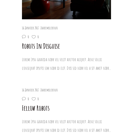
16 Janvier 2017
Zaaremileroux
0
0
Robots In Disguise
Lorem Ipsn gravida nibh vel velit auctor aliquet. Aene sollic
consequat ipsutis sem nibh id elit. Duis sed nibh vel a sit amet nibh...
16 Janvier 2017
Zaaremileroux
0
0
Fellow Robots
Lorem Ipsn gravida nibh vel velit auctor aliquet. Aene sollic
consequat ipsutis sem nibh id elit. Duis sed nibh vel a sit amet nibh...