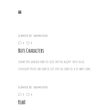
16 Janvier 2017
Zaaremileroux
0
0
Bots Characters
Lorem Ipsn gravida nibh vel velit auctor aliquet. Aene sollic
consequat ipsutis sem nibh id elit. Duis sed nibh vel a sit amet nibh...
16 Janvier 2017
Zaaremileroux
0
0
RobX