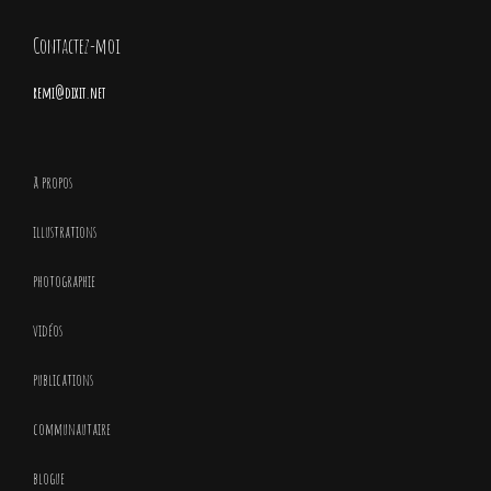
Contactez-moi
remi@dixit.net
à propos
illustrations
photographie
vidéos
publications
communautaire
blogue