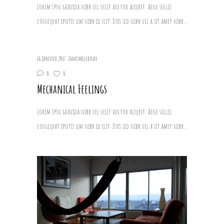
Lorem Ipsn gravida nibh vel velit auctor aliquet. Aene sollic
consequat ipsutis sem nibh id elit. Duis sed nibh vel a sit amet nibh...
16 Janvier 2017
Zaaremileroux
0
0
Mechanical Feelings
Lorem Ipsn gravida nibh vel velit auctor aliquet. Aene sollic
consequat ipsutis sem nibh id elit. Duis sed nibh vel a sit amet nibh...