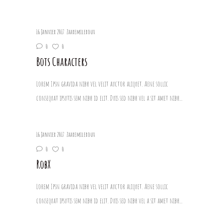
16 Janvier 2017
Zaaremileroux
0
0
Bots Characters
Lorem Ipsn gravida nibh vel velit auctor aliquet. Aene sollic
consequat ipsutis sem nibh id elit. Duis sed nibh vel a sit amet nibh...
16 Janvier 2017
Zaaremileroux
0
0
RobX
Lorem Ipsn gravida nibh vel velit auctor aliquet. Aene sollic
consequat ipsutis sem nibh id elit. Duis sed nibh vel a sit amet nibh...