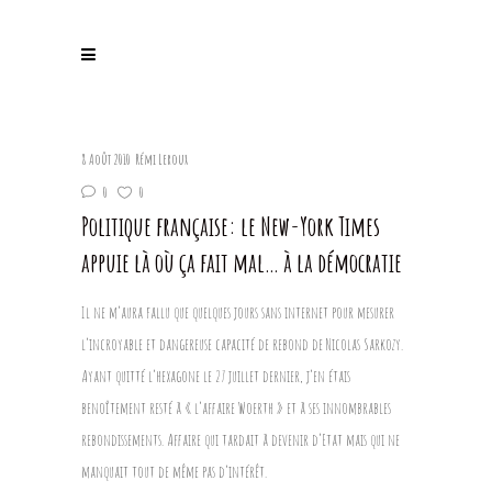
8 Août 2010
Rémi Leroux
0
0
Politique française: le New-York Times
appuie là où ça fait mal… à la démocratie
Il ne m’aura fallu que quelques jours sans internet pour mesurer
l’incroyable et dangereuse capacité de rebond de Nicolas Sarkozy.
Ayant quitté l’hexagone le 27 juillet dernier, j’en étais
benoîtement resté à « l’affaire Woerth » et à ses innombrables
rebondissements. Affaire qui tardait à devenir d’Etat mais qui ne
manquait tout de même pas d’intérêt.