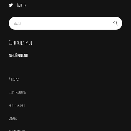
Twitter
Contactez-moi
remi@dixit.net
à propos
illustrations
photographie
vidéos