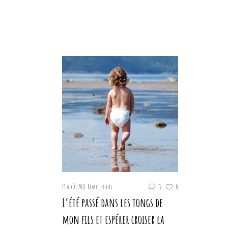
19 Août 2011
Rémi Leroux
3
0
L’été passé dans les tongs de
mon fils et espérer croiser la