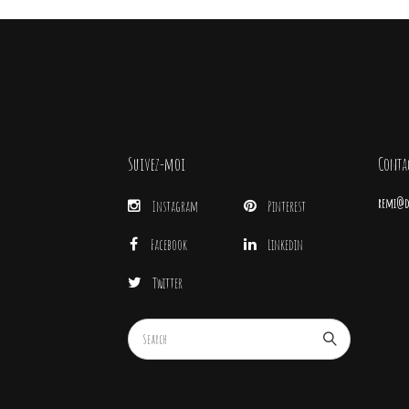
Suivez-moi
Conta
remi@di
Instagram
Pinterest
Facebook
Linkedin
Twitter