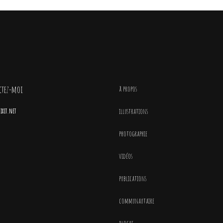
ctez-moi
à propos
xit.net
illustrations
photographie
vidéos
publications
communautaire