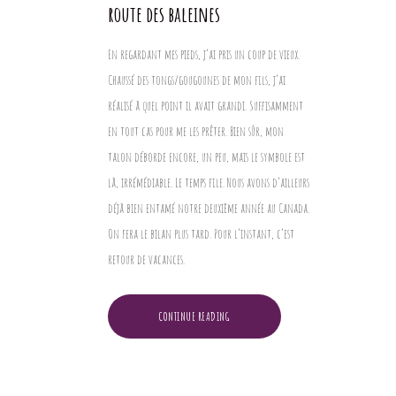
route des baleines
En regardant mes pieds, j’ai pris un coup de vieux.
Chaussé des tongs/gougounes de mon fils, j’ai
réalisé à quel point il avait grandi. Suffisamment
en tout cas pour me les prêter. Bien sûr, mon
talon déborde encore, un peu, mais le symbole est
là, irrémédiable. Le temps file. Nous avons d’ailleurs
déjà bien entamé notre deuxième année au Canada.
On fera le bilan plus tard. Pour l’instant, c’est
retour de vacances.
CONTINUE READING