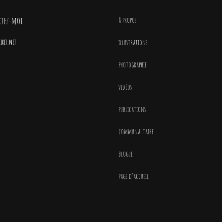
ctez-moi
à propos
xit.net
illustrations
photographie
vidéos
publications
communautaire
blogue
page d’accueil