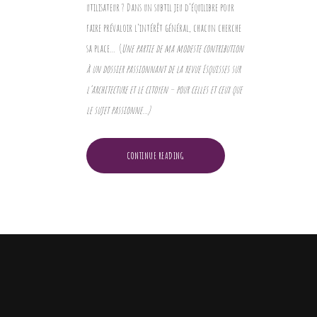
utilisateur ? Dans un subtil jeu d’équilibre pour
faire prévaloir l’intérêt général, chacun cherche
sa place…
(
Une partie de ma modeste contribution
à un dossier passionnant de la revue Esquisses sur
l’architecture et le citoyen – pour celles et ceux que
le sujet passionne…)
CONTINUE READING