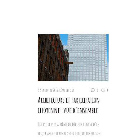
5 Septembre 2013
Rémi Leroux
0
0
Architecture et participation
citoyenne: vue d’ensemble
Qui est le plus à même de définir l’usage d’un
projet architectural : son concepteur ou son