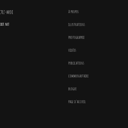
ctez-moi
à propos
xit.net
illustrations
photographie
vidéos
publications
communautaire
blogue
page d’accueil