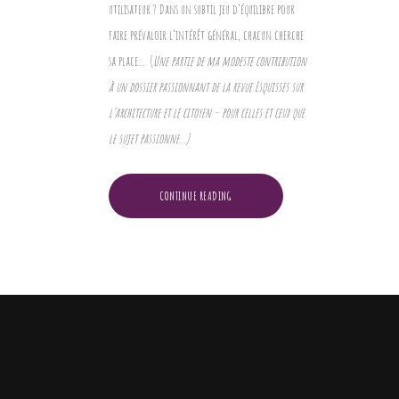
utilisateur ? Dans un subtil jeu d’équilibre pour
faire prévaloir l’intérêt général, chacun cherche
sa place…
(
Une partie de ma modeste contribution
à un dossier passionnant de la revue Esquisses sur
l’architecture et le citoyen – pour celles et ceux que
le sujet passionne…)
CONTINUE READING