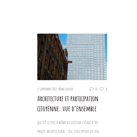
5 Septembre 2013
Rémi Leroux
0
0
Architecture et participation
citoyenne: vue d’ensemble
Qui est le plus à même de définir l’usage d’un
projet architectural : son concepteur ou son