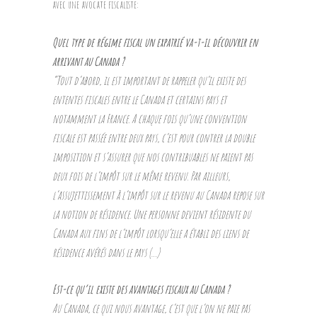
avec une avocate fiscaliste:
Quel type de régime fiscal un expatrié va-t-il découvrir en
arrivant au Canada ?
“Tout d’abord, il est important de rappeler qu’il existe des
ententes fiscales entre le Canada et certains pays et
notamment la France. A chaque fois qu’une convention
fiscale est passée entre deux pays, c’est pour contrer la double
imposition et s’assurer que nos contribuables ne paient pas
deux fois de l’impôt sur le même revenu. Par ailleurs,
l’assujettissement à l’impôt sur le revenu au Canada repose sur
la notion de résidence. Une personne devient résidente du
Canada aux fins de l’impôt lorsqu’elle a établi des liens de
résidence avérés dans le pays (…)
Est-ce qu’il existe des avantages fiscaux au Canada ?
Au Canada, ce qui nous avantage, c’est que l’on ne paie pas