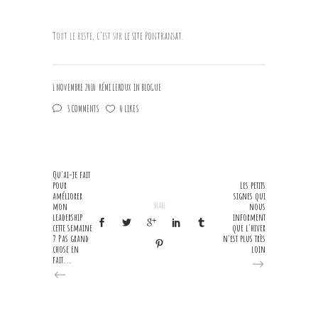
Tout le reste, c’est sur
le site Pontransat
.
1 NOVEMBRE 2010
RÉMI LEROUX
IN
BLOGUE
3 COMMENTS
0 LIKES
Qu'ai-je fait
pour
Les petits
améliorer
signes qui
mon
SHARE
nous
leadership
informent
cette semaine
que l'hiver
? Pas grand
n'est plus très
chose en
loin
fait...