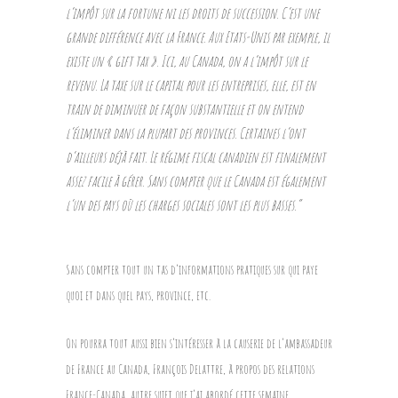
l’impôt sur la fortune ni les droits de succession. C’est une
grande différence avec la France. Aux Etats-Unis par exemple, il
existe un « gift tax ». Ici, au Canada, on a l’impôt sur le
revenu. La taxe sur le capital pour les entreprises, elle, est en
train de diminuer de façon substantielle et on entend
l’éliminer dans la plupart des provinces. Certaines l’ont
d’ailleurs déjà fait. Le régime fiscal canadien est finalement
assez facile à gérer. Sans compter que le Canada est également
l’un des pays où les charges sociales sont les plus basses.”
Sans compter tout un tas d’informations pratiques sur qui paye
quoi et dans quel pays, province, etc.
On pourra tout aussi bien s’intéresser à la causerie de l’ambassadeur
de France au Canada, François Delattre, à propos des relations
France-Canada, autre sujet que j’ai abordé cette semaine.