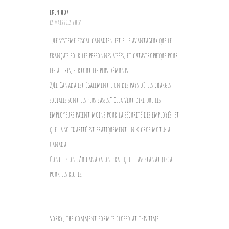
EKENTHOR
12 mars 2012 6 h 39
1)Le système fiscal canadien est plus avantageux que le
français pour les personnes aisées, et catastrophique pour
les autres, surtout les plus démunis..
2)Le Canada est également l’un des pays où les charges
sociales sont les plus basses.” Cela veut dire que les
employeurs paient moins pour la sécurité des employés, et
que la solidarité est pratiquement un « gros mot » au
Canada.
Conclusion :Au canada on pratique l’ assistanat fiscal
pour les riches.
Sorry, the comment form is closed at this time.