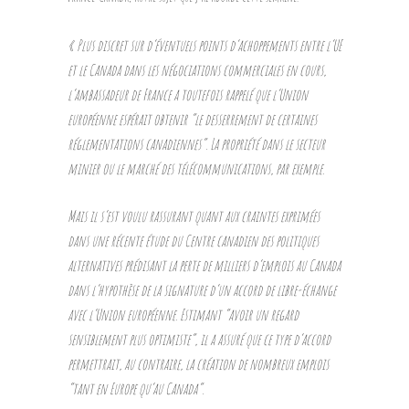
« Plus discret sur d’éventuels points d’achoppements entre l’UE
et le Canada dans les négociations commerciales en cours,
l’ambassadeur de France a toutefois rappelé que l’Union
européenne espérait obtenir “le desserrement de certaines
réglementations canadiennes”. La propriété dans le secteur
minier ou le marché des télécommunications, par exemple.
Mais il s’est voulu rassurant quant aux craintes exprimées
dans une récente étude du Centre canadien des politiques
alternatives prédisant la perte de milliers d’emplois au Canada
dans l’hypothèse de la signature d’un accord de libre-échange
avec l’Union européenne. Estimant “avoir un regard
sensiblement plus optimiste”, il a assuré que ce type d’accord
permettrait, au contraire, la création de nombreux emplois
“tant en Europe qu’au Canada”.