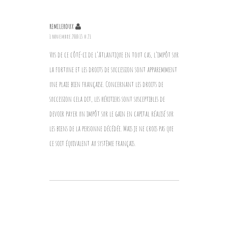
REMILEROUX
1 novembre 2010 13 h 21
Vus de ce côté-ci de l’Atlantique en tout cas, l’impôt sur
la fortune et les droits de succession sont apparemment
une plaie bien française. Concernant les droits de
succession cela dit, les héritiers sont susceptibles de
devoir payer un impôt sur le gain en capital réalisé sur
les biens de la personne décédée. Mais je ne crois pas que
ce soit équivalent au système français.