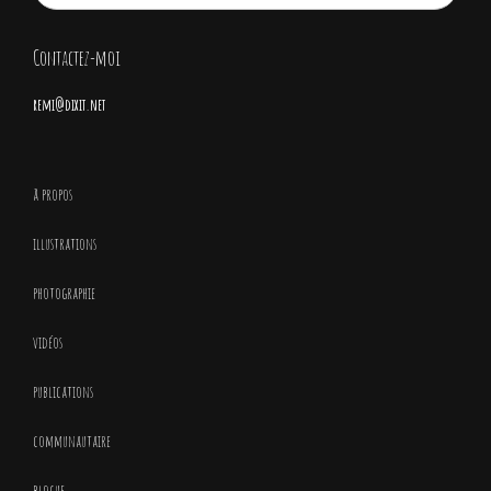
Contactez-moi
remi@dixit.net
à propos
illustrations
photographie
vidéos
publications
communautaire
blogue