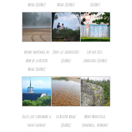
Rouge (Québec)
Rouge (Québec)
(Québec)
Brume matinale au
Dans les Laurentides
Cap aux Oies,
bord de la Rivière
(Québec)
Charlevoix (Québec)
Rouge (Québec)
Église qui surplombe le
La Rivière Rouge
Mont Mansfield,
Saint-Laurent,
(Québec)
Underhill, Vermont