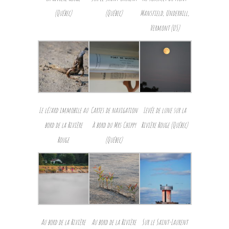
(Québec)
(Québec)
Mansfield, Underhill,
Vermont (US)
Le lézard immobile au
Cartes de navigation
Levée de lune sur la
bord de la Rivière
à bord du Mrs Chippy
Rivière Rouge (Québec)
Rouge
(Québec)
Au bord de la Rivière
Au bord de la Rivière
Sur le Saint-Laurent