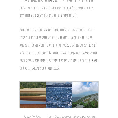
l’hiver ». Tiens, il est tombé vingt centimètres de neige du côté
de Calgary cette semaine. Une bonne « bordée estivale », qu’ils
appellent ça à Radio Canada. Brrr. À faire frémir.
Parce qu’il reste une semaine officiellement avant que le grand
livre de l’été ne se referme, on en profite encore un peu en se
baladant au Vermont, dans le Charlevoix, dans les Laurentides et
même sur le fleuve Saint-Laurent. Les âmes humaines n’apparaissent
pas sur ces images mais elles étaient pourtant bien là, juste au bord
du cadre, amicales et chaleureuses.
La Rivière Rouge
Sur le Saint-Laurent
Au sommet du Mont