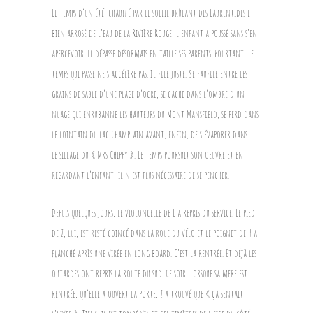
Le temps d’un été, chauffé par le soleil brûlant des Laurentides et
bien arrosé de l’eau de la Rivière Rouge, l’enfant a poussé sans s’en
apercevoir. Il dépasse désormais en taille ses parents. Pourtant, le
temps qui passe ne s’accélère pas. Il file juste. Se faufile entre les
grains de sable d’une plage d’ocre, se cache dans l’ombre d’un
nuage qui enrubanne les hauteurs du Mont Mansfield, se perd
dans
le lointain du lac Champlain avant, enfin, de s’évaporer dans
le sillage du « Mrs Chippy ». Le temps poursuit son oeuvre et en
regardant l’enfant, il n’est plus nécessaire de se pencher.
Depuis quelques jours, le violoncelle de L a repris du service. Le pied
de Z, lui, est resté coincé dans la roue du vélo et le poignet de H a
flanché après une virée en long board. C’est la rentrée. Et déjà les
outardes ont repris la route du sud. Ce soir, lorsque sa mère est
rentrée, qu’elle a ouvert la porte, Z a trouvé que « ça sentait