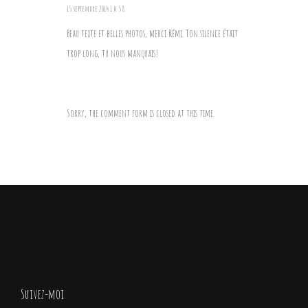
15 septembre 2014 1 h 58
Beau texte et belles photos, merci Rémi. Ton silence était
trop long, tu nous manquais!
Sorry, the comment form is closed at this time.
Suivez-moi