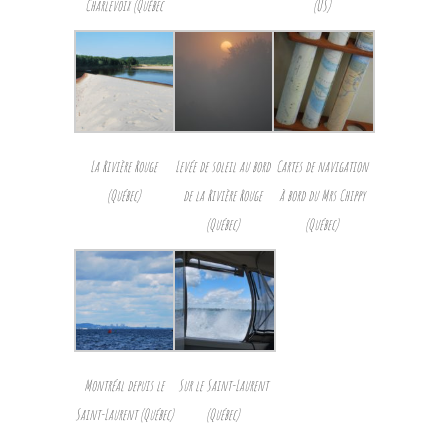
Charlevoix (Québec
(US)
La Rivière Rouge
Levée de soleil au bord
Cartes de navigation
(Québec)
de la Rivière Rouge
à bord du Mrs Chippy
(Québec)
(Québec)
Montréal depuis le
Sur le Saint-Laurent
Saint-Laurent (Québec)
(Québec)