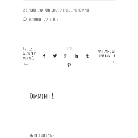
13 SEPTEMBRE 2014
RÉMI LEROUX
IN
BLOGUE
,
PHOTOGRAPHIE
1 COMMENT
0 LIKES
Anticosti,
SHARE
Ma femme est
sauvage et
une racaille
menacée
Comment: 1
MARIE-ANNE ROUAN