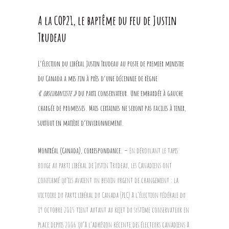
A la COP21, le baptême du feu de Justin
Trudeau
L’élection du libéral Justin Trudeau au poste de premier ministre
du Canada a mis fin à près d’une décennie de règne
« obscurantiste »
du parti conservateur. Une embardée à gauche
chargée de promesses. Mais certaines ne seront pas faciles à tenir,
surtout en matière d’environnement.
Montréal (Canada), c
orrespondance
. –
En déroulant le tapis
rouge au parti libéral de Justin Trudeau, les Canadiens ont
confirmé qu’ils avaient un besoin urgent de changement : la
victoire du Parti libéral du Canada (PLC) à l’élection fédérale du
19 octobre 2015 tient autant au rejet du système conservateur en
place depuis 2006 qu’à l’adhésion récente des électeurs canadiens à