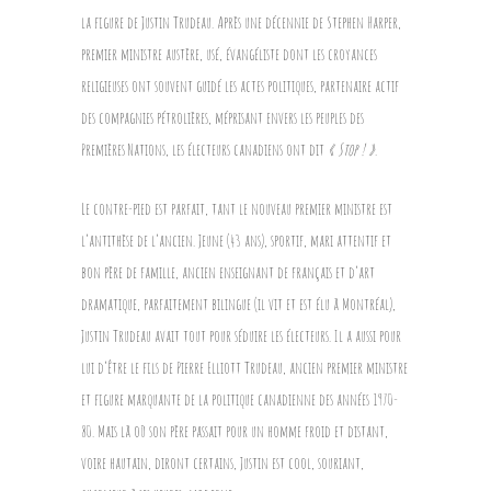
la figure de Justin Trudeau. Après une décennie de Stephen Harper,
premier ministre austère, usé, évangéliste dont les croyances
religieuses ont souvent guidé les actes politiques, partenaire actif
des compagnies pétrolières, méprisant envers les peuples des
Premières Nations, les électeurs canadiens ont dit
«
Stop !
»
.
Le contre-pied est parfait, tant le nouveau premier ministre est
l’antithèse de l’ancien. Jeune (43 ans), sportif, mari attentif et
bon père de famille, ancien enseignant de français et d’art
dramatique, parfaitement bilingue (il vit et est élu à Montréal),
Justin Trudeau avait tout pour séduire les électeurs. Il a aussi pour
lui d’être le fils de Pierre Elliott Trudeau, ancien premier ministre
et figure marquante de la politique canadienne des années 1970-
80. Mais là où son père passait pour un homme froid et distant,
voire hautain, diront certains, Justin est cool, souriant,