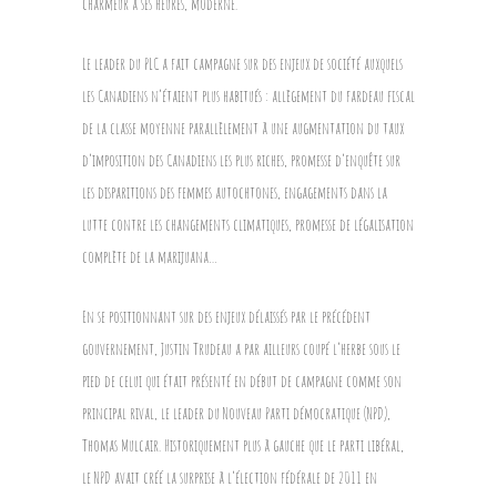
charmeur à ses heures, moderne.
Le leader du PLC a fait campagne sur des enjeux de société auxquels
les Canadiens n’étaient plus habitués : allègement du fardeau fiscal
de la classe moyenne parallèlement à une augmentation du taux
d’imposition des Canadiens les plus riches, promesse d’enquête sur
les disparitions des femmes autochtones, engagements dans la
lutte contre les changements climatiques, promesse de légalisation
complète de la marijuana…
En se positionnant sur des enjeux délaissés par le précédent
gouvernement, Justin Trudeau a par ailleurs coupé l’herbe sous le
pied de celui qui était présenté en début de campagne comme son
principal rival, le leader du Nouveau Parti démocratique (NPD),
Thomas Mulcair. Historiquement plus à gauche que le parti libéral,
le NPD avait créé la surprise à l’élection fédérale de 2011 en