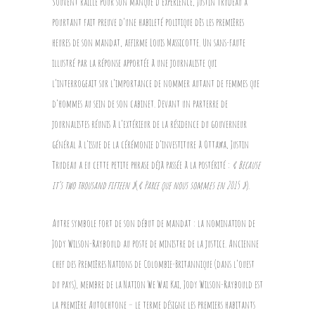
Souvent raillé pour son manque d’expérience, Justin Trudeau a
pourtant fait preuve d’une habileté politique dès les premières
heures de son mandat, affirme Louis Massicotte. Un sans-faute
illustré par la réponse apportée à une journaliste qui
l’interrogeait sur l’importance de nommer autant de femmes que
d’hommes au sein de son cabinet. Devant un parterre de
journalistes réunis à l’extérieur de la résidence du gouverneur
général à l’issue de la cérémonie d’investiture à Ottawa, Justin
Trudeau a eu cette petite phrase déjà passée à la postérité :
« Because
it’s two thousand fifteen »
(
« Parce que nous sommes en 2015 »
).
Autre symbole fort de son début de mandat : la nomination de
Jody Wilson-Raybould au poste de ministre de la justice. Ancienne
chef des Premières Nations de Colombie-Britannique (dans l’ouest
du pays), membre de la Nation We Wai Kai, Jody Wilson-Raybould est
la première Autochtone – le terme désigne les premiers habitants