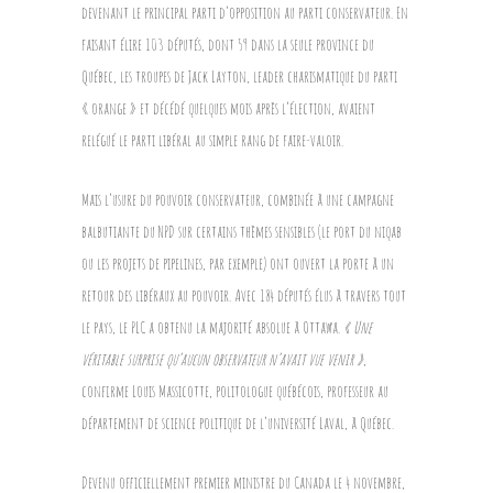
devenant le principal parti d’opposition au parti conservateur. En
faisant élire 103 députés, dont 59 dans la seule province du
Québec, les troupes de Jack Layton, leader charismatique du parti
« orange » et décédé quelques mois après l’élection, avaient
relégué le parti libéral au simple rang de faire-valoir.
Mais l’usure du pouvoir conservateur, combinée à une campagne
balbutiante du NPD sur certains thèmes sensibles (le port du niqab
ou les projets de pipelines, par exemple) ont ouvert la porte à un
retour des libéraux au pouvoir. Avec 184 députés élus à travers tout
le pays, le PLC a obtenu la majorité absolue à Ottawa.
« Une
véritable surprise qu’aucun observateur n’avait vue venir »
,
confirme Louis Massicotte, politologue québécois, professeur au
département de science politique de l’université Laval, à Québec.
Devenu officiellement premier ministre du Canada le 4 novembre,