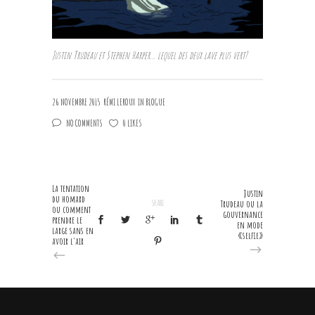
Justin Trudeau et Stephen Harper… lequel des deux lave plus vert?
26 NOVEMBRE 2015
RÉMI LEROUX
IN
BLOGUE
NO COMMENTS
0 LIKES
La tentation
Justin
du homard
SHARE
Trudeau ou la
ou comment
gouvernance
prendre le
en mode
large sans en
«selfie»
avoir l'air