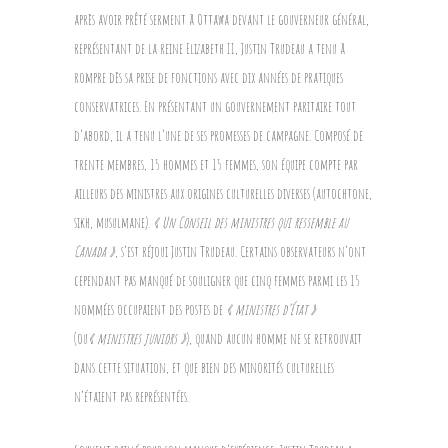
après avoir prêté serment à Ottawa devant le gouverneur général,
représentant de la reine Elizabeth II, Justin Trudeau a tenu à
rompre dès sa prise de fonctions avec dix années de pratiques
conservatrices. En présentant un gouvernement paritaire tout
d’abord, il a tenu l’une de ses promesses de campagne. Composé de
trente membres, 15 hommes et 15 femmes, son équipe compte par
ailleurs des ministres aux origines culturelles diverses (autochtone,
sikh, musulmane).
« Un Conseil des ministres qui ressemble au
Canada »
, s’est réjoui Justin Trudeau. Certains observateurs n’ont
cependant pas manqué de souligner que cinq femmes parmi les 15
nommées occupaient des postes de
« ministres d’État »
(ou
« ministres juniors »
), quand aucun homme ne se retrouvait
dans cette situation, et que bien des minorités culturelles
n’étaient pas représentées.