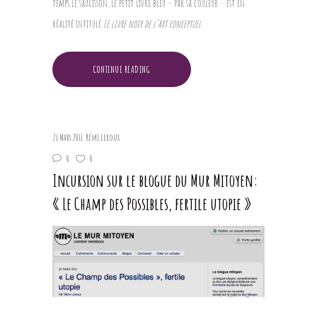
temps le saucisson. Le petit livre bleu – par sa couleur – est en
réalité intitulé
Le livre noir de l’art conceptuel
.
CONTINUE READING
21 Mars 2011
Rémi Leroux
0
0
Incursion sur le blogue du Mur Mitoyen:
« Le Champ des Possibles, fertile utopie »