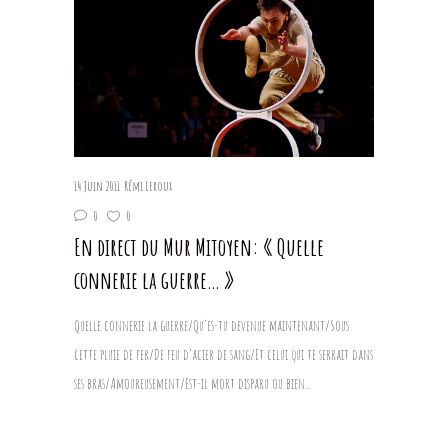
14 Juin 2011
Rémi Leroux
0
0
En direct du Mur Mitoyen: « Quelle
connerie la guerre… »
Quelle connerie la guerre/Qu’es-tu devenue maintenant/Sous
cette pluie de fer/De feu d’acier de sang/Et celui qui te serrait dans
ses bras/Amoureusement/Est-il mort disparu ou bien...