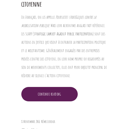
citoyenne
En Français, on les appelle
Poursuites stratégiques contre la
mobilisation publique
. Mais leur acronyme anglais fait référence.
Les SLAPP (
Strategic Lawsuit Against Public Participation
) sont des
actions en justice qui visent à entraver la participation politique
et le militantisme. Généralement engagées par des entreprises
privées contre des citoyens, en leur nom propre ou regroupées au
sein de mouvements collectifs, elles ont pour objectif principal de
réduire au silence l’action citoyenne.
CONTINUE READING
8 Novembre 2011
Rémi Leroux