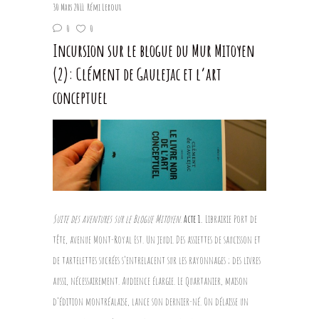
30 Mars 2011
Rémi Leroux
0
0
Incursion sur le blogue du Mur Mitoyen
(2): Clément de Gaulejac et l’art
conceptuel
Suite des aventures sur le Blogue Mitoyen.
Acte 1.
Librairie Port de
tête, avenue Mont-Royal Est. Un jeudi. Des assiettes de saucisson et
de tartelettes sucrées s’entrelacent sur les rayonnages ; des livres
aussi, nécessairement. Audience élargie. Le Quartanier, maison
d’édition montréalaise, lance son dernier-né. On délaisse un