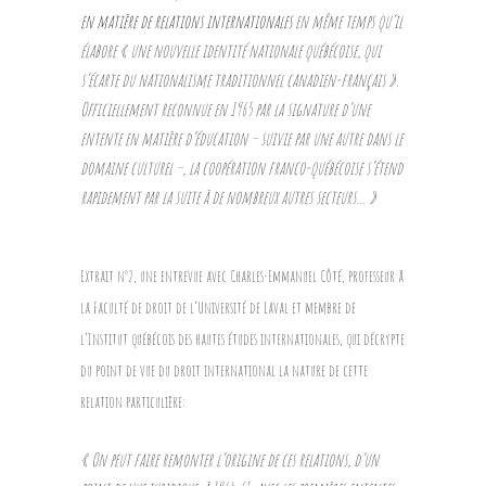
en matière de relations internationales
en même temps qu’il
élabore «
une nouvelle identité nationale québécoise, qui
s’écarte du nationalisme traditionnel canadien-français
».
Officiellement reconnue en 1965 par la signature d’une
entente en matière d’éducation – suivie par une autre dans le
domaine culturel –, la coopération franco-québécoise s’étend
rapidement par la suite à de nombreux autres secteurs… »
Extrait n°2, une entrevue avec Charles-Emmanuel Côté, professeur à
la Faculté de droit de l’Université de Laval et membre de
l’Institut québécois des hautes études internationales, qui décrypte
du point de vue du droit international la nature de cette
relation particulière:
« On peut faire remonter l’origine de ces relations, d’un