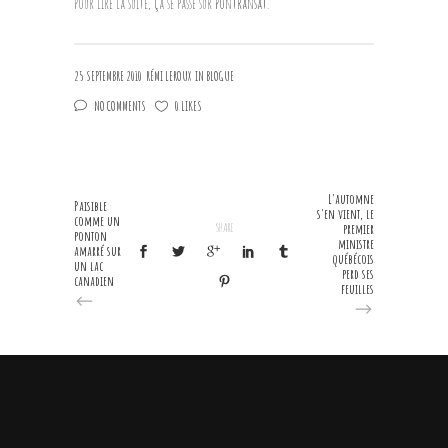
Pour lire la suite, ça se passe sur
Pontransat
.
25 SEPTEMBRE 2010
RÉMI LEROUX
IN
BLOGUE
NO COMMENTS
0 LIKES
L'automne
Paisible
s'en vient, le
comme un
SHARE
premier
ponton
ministre
amarré sur
québécois
un lac
perd ses
canadien
feuilles