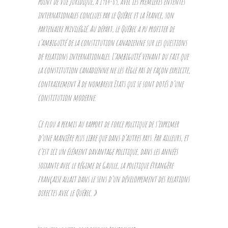
point de vue juridique, à 1964-65, avec les premières ententes
internationales conclues par le Québec et la France, son
partenaire privilégié. Au départ, le Québec a pu profiter de
l’ambiguïté de la constitution canadienne sur les questions
de relations internationales. L’ambiguïté venant du fait que
la constitution canadienne ne les règle pas de façon explicite,
contrairement à de nombreux Etats qui se sont dotés d’une
constitution moderne.
Ce flou a permis au rapport de force politique de s’exprimer
d’une manière plus libre que dans d’autres pays. Par ailleurs, et
c’est ici un élément davantage politique, dans les années
soixante avec le régime de Gaulle, la politique étrangère
française allait dans le sens d’un développement des relations
directes avec le Québec. »