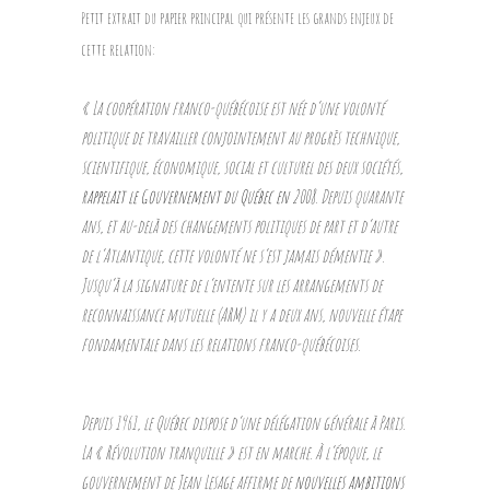
Petit extrait du papier principal qui présente les grands enjeux de
cette relation:
«
La coopération franco-québécoise est née d’une volonté
politique de travailler conjointement au progrès technique,
scientifique, économique, social et culturel des deux sociétés
,
rappelait le Gouvernement du Québec en 2008
.
Depuis quarante
ans, et au-delà des changements politiques de part et d’autre
de l’Atlantique, cette volonté ne s’est jamais démentie
».
Jusqu’à la signature de l’entente sur les arrangements de
reconnaissance mutuelle (ARM) il y a deux ans, nouvelle étape
fondamentale dans les relations franco-québécoises.
Depuis 1961, le Québec dispose d’une délégation générale à Paris.
La « Révolution tranquille » est en marche. À l’époque, le
gouvernement de Jean Lesage affirme de
nouvelles ambitions