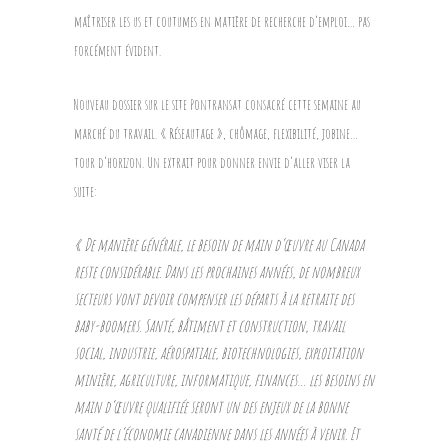
maîtriser les us et coutumes en matière de recherche d’emploi… pas
forcément évident.
Nouveau dossier sur le site Pontransat consacré cette semaine au
marché du travail. « Réseautage », chômage, flexibilité, jobine…
tour d’horizon. Un extrait pour donner envie d’aller viser la
suite:
« De manière générale, le besoin de main d’œuvre au Canada
reste considérable. Dans les prochaines années, de nombreux
secteurs vont devoir compenser les départs à la retraite des
baby-boomers. Santé, bâtiment et construction, travail
social, industrie, aérospatiale, biotechnologies, exploitation
minière, agriculture, informatique, finances… les besoins en
main d’œuvre qualifiée seront un des enjeux de la bonne
santé de l’économie canadienne dans les années à venir. Et