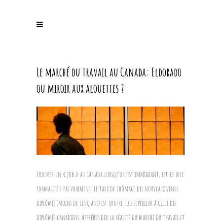
Le marché du travail au Canada: Eldorado
ou miroir aux alouettes ?
Trouver un « job » au Canada lorsqu’on est immigrant, est-ce une
formalité ? Pas vraiment. Le taux de chômage des nouveaux venus
diplômés (moins de cinq ans) est quatre fois supérieur à celui des
diplômés canadiens. Appréhender la réalité du marché du travail et