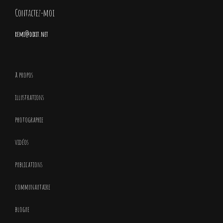
Contactez-moi
remi@dixit.net
à propos
illustrations
photographie
vidéos
publications
communautaire
blogue