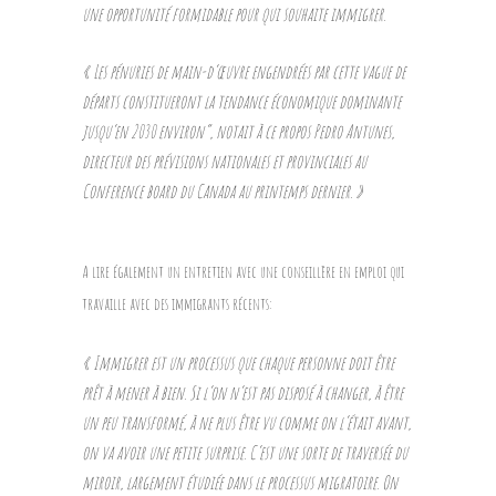
une opportunité formidable pour qui souhaite immigrer.
« Les pénuries de main-d’œuvre engendrées par cette vague de
départs constitueront la tendance économique dominante
jusqu’en 2030 environ”, notait à ce propos Pedro Antunes,
directeur des prévisions nationales et provinciales au
Conference board du Canada au printemps dernier. »
A lire également un entretien avec une conseillère en emploi qui
travaille avec des immigrants récents:
« Immigrer est un processus que chaque personne doit être
prêt à mener à bien. Si l’on n’est pas disposé à changer, à être
un peu transformé, à ne plus être vu comme on l’était avant,
on va avoir une petite surprise. C’est une sorte de traversée du
miroir, largement étudiée dans le processus migratoire. On