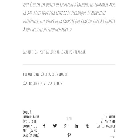
peut étudier les outils de recherche d’emplois, les comparer avec
là-bas, mais tout cela reste de la technique. La principale
différence, elle vient de la capacité que chacun aura à s’adapter
à son nouvel environnement. »
La suite, on peut la lire
sur le site Pontransat
.
9 OCTOBRE 2010
RÉMI LEROUX
IN
BLOGUE
NO COMMENTS
0 LIKES
Boite à
lunch: faire
Un autre
SHARE
évoluer le
atlantisme
concept ou
est-il possible
périr (sans
?
exagération)